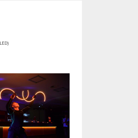
l LED
)