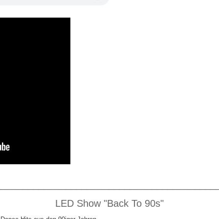
________________________________________
LED Show "Back To 90s"